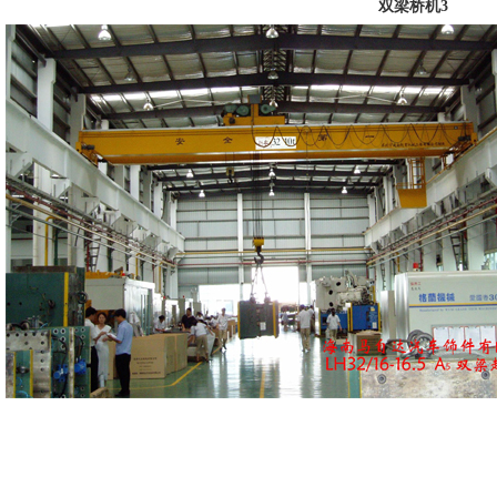
双梁桥机3