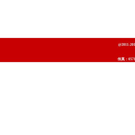
@2011
传真：0571-
地址：杭州市下城区东新路重机巷桥边新