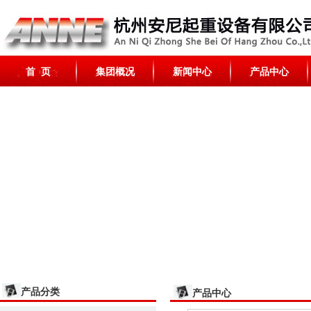
首 页
集团概况
新闻中心
产品中心
产品分类
产品中心