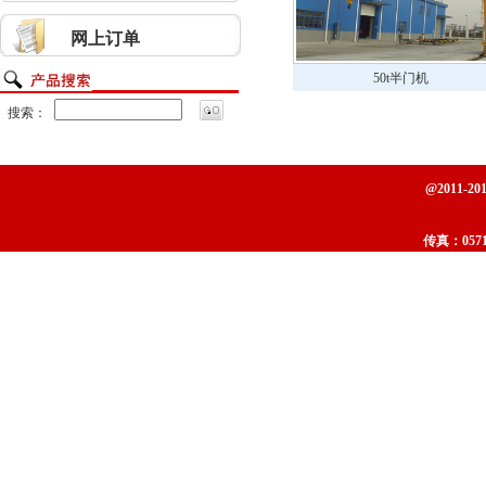
网上订单
50t半门机
搜索：
@2011
传真：0571-
地址：杭州市下城区东新路重机巷桥边新